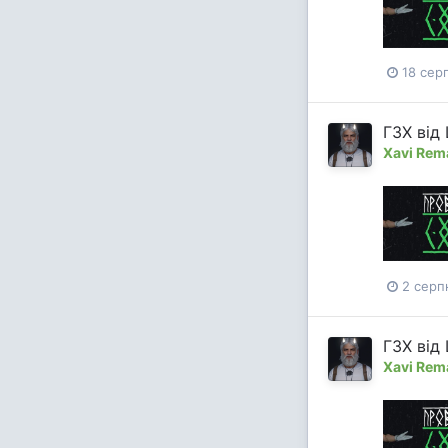
18 сер
ГЗХ від
Xavi Rem
2 серп
ГЗХ від 
Xavi Rem