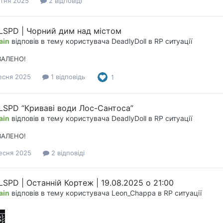
тня 2025
2 відповіді
 LSPD | Чорний дим над містом
ain
відповів в тему користувача
DeadlyDoll
в
RP ситуації
ВАЛЕНО!
есня 2025
1 відповідь
1
 LSPD “Криваві води Лос-Сантоса”
ain
відповів в тему користувача
DeadlyDoll
в
RP ситуації
ВАЛЕНО!
есня 2025
2 відповіді
LSPD | Останній Кортеж | 19.08.2025 о 21:00
ain
відповів в тему користувача
Leon_Chappa
в
RP ситуації