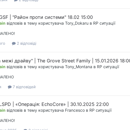
 GSF | "Район проти системи" 18.02 15:00
ain
відповів в тему користувача
Tory_Dokaru
в
RP ситуації
ВАЛЕНО!
ого
2 відповіді
 межі драйву" | The Grove Street Family | 15.01.2026 18:0
ain
відповів в тему користувача
Tony_Montana
в
RP ситуації
ВАЛЕНО
я
7 відповідей
 LSPD | «Операція: EchoCore» | 30.10.2025 22:00
ain
відповів в тему користувача
Francesco
в
RP ситуації
ВАЛЕНО!