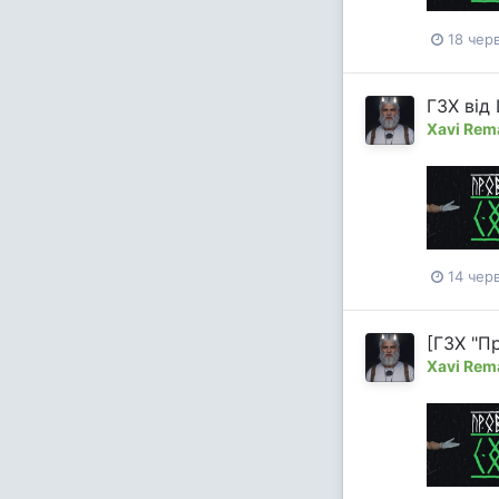
18 чер
ГЗХ від
Xavi Rem
14 чер
[ГЗХ "Пр
Xavi Rem