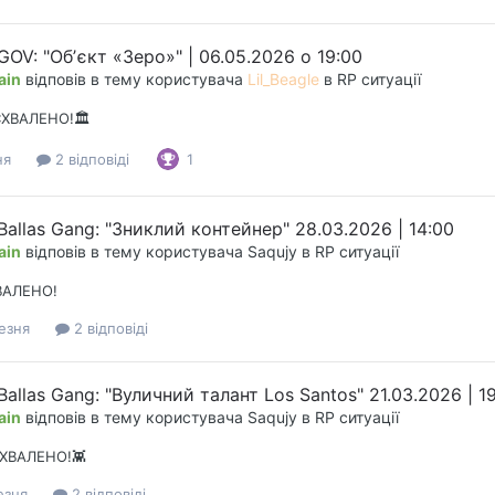
GOV: "Обʼєкт «Зеро»" | 06.05.2026 о 19:00
ain
відповів в тему користувача
Lil_Beagle
в
RP ситуації
СХВАЛЕНО!🏛️
ня
2 відповіді
1
Ballas Gang: "Зниклий контейнер" 28.03.2026 | 14:00
ain
відповів в тему користувача
Saqujy
в
RP ситуації
ВАЛЕНО!
езня
2 відповіді
Ballas Gang: "Вуличний талант Los Santos" 21.03.2026 | 1
ain
відповів в тему користувача
Saqujy
в
RP ситуації
СХВАЛЕНО!👾
езня
2 відповіді