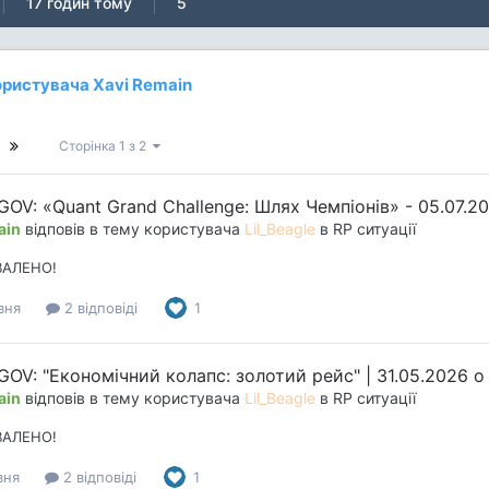
17 годин тому
5
користувача Xavi Remain
Сторінка 1 з 2
 GOV: «Quant Grand Challenge: Шлях Чемпіонів» - 05.07.2
ain
відповів в тему користувача
Lil_Beagle
в
RP ситуації
ВАЛЕНО!
вня
2 відповіді
1
 GOV: "Економічний колапс: золотий рейс" | 31.05.2026 о
ain
відповів в тему користувача
Lil_Beagle
в
RP ситуації
ВАЛЕНО!
вня
2 відповіді
1