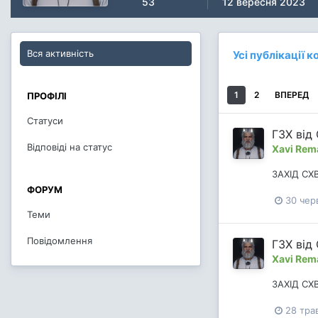
53
12 вересня 2023
Вся активність
Усі публікації 
1
2
ВПЕРЕД
ПРОФІЛІ
Статуси
ГЗХ від
Відповіді на статус
Xavi Rem
ЗАХІД СХ
ФОРУМ
30 чер
Теми
Повідомлення
ГЗХ від
Xavi Rem
ЗАХІД СХ
28 тра